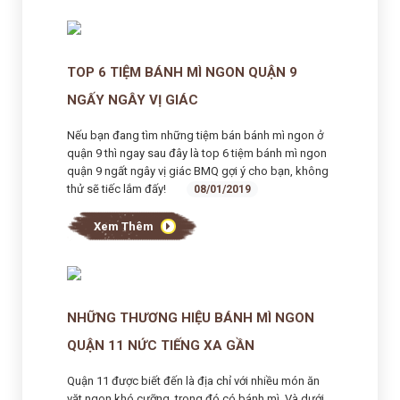
TOP 6 TIỆM BÁNH MÌ NGON QUẬN 9
NGẤY NGÂY VỊ GIÁC
Nếu bạn đang tìm những tiệm bán bánh mì ngon ở
quận 9 thì ngay sau đây là top 6 tiệm bánh mì ngon
quận 9 ngất ngây vị giác BMQ gợi ý cho bạn, không
thử sẽ tiếc lắm đấy!
08/01/2019
Xem Thêm
NHỮNG THƯƠNG HIỆU BÁNH MÌ NGON
QUẬN 11 NỨC TIẾNG XA GẦN
Quận 11 được biết đến là địa chỉ với nhiều món ăn
vặt ngon khó cưỡng, trong đó có bánh mì. Và dưới