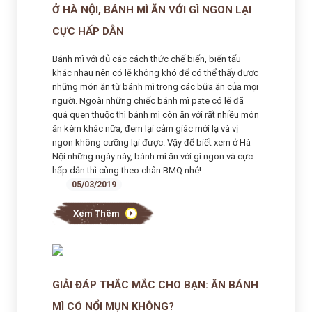
Ở HÀ NỘI, BÁNH MÌ ĂN VỚI GÌ NGON LẠI
CỰC HẤP DẪN
Bánh mì với đủ các cách thức chế biến, biến tấu
khác nhau nên có lẽ không khó để có thể thấy được
những món ăn từ bánh mì trong các bữa ăn của mọi
người. Ngoài những chiếc bánh mì pate có lẽ đã
quá quen thuộc thì bánh mì còn ăn với rất nhiều món
ăn kèm khác nữa, đem lại cảm giác mới lạ và vị
ngon không cưỡng lại được. Vậy để biết xem ở Hà
Nội những ngày này, bánh mì ăn với gì ngon và cực
hấp dẫn thì cùng theo chân BMQ nhé!
05/03/2019
Xem Thêm
GIẢI ĐÁP THẮC MẮC CHO BẠN: ĂN BÁNH
MÌ CÓ NỔI MỤN KHÔNG?