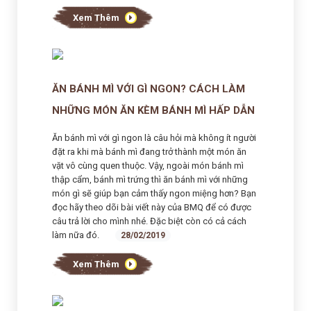
Xem Thêm
ĂN BÁNH MÌ VỚI GÌ NGON? CÁCH LÀM
NHỮNG MÓN ĂN KÈM BÁNH MÌ HẤP DẪN
Ăn bánh mì với gì ngon là câu hỏi mà không ít người
đặt ra khi mà bánh mì đang trở thành một món ăn
vặt vô cùng quen thuộc. Vậy, ngoài món bánh mì
thập cẩm, bánh mì trứng thì ăn bánh mì với những
món gì sẽ giúp bạn cảm thấy ngon miệng hơn? Bạn
đọc hãy theo dõi bài viết này của BMQ để có được
câu trả lời cho mình nhé. Đặc biệt còn có cả cách
làm nữa đó.
28/02/2019
Xem Thêm