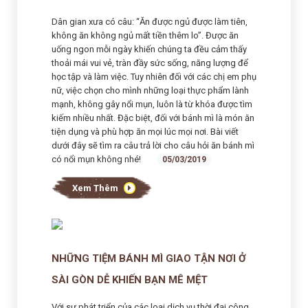
Dân gian xưa có câu: “Ăn được ngủ được làm tiên,
không ăn không ngủ mất tiền thêm lo”. Được ăn
uống ngon mỗi ngày khiến chúng ta đều cảm thấy
thoải mái vui vẻ, tràn đầy sức sống, năng lượng để
học tập và làm việc. Tuy nhiên đối với các chị em phụ
nữ, việc chọn cho mình những loại thực phẩm lành
mạnh, không gây nổi mụn, luôn là từ khóa được tìm
kiếm nhiều nhất. Đặc biệt, đối với bánh mì là món ăn
tiện dụng và phù hợp ăn mọi lúc mọi nơi. Bài viết
dưới đây sẽ tìm ra câu trả lời cho câu hỏi ăn bánh mì
có nổi mụn không nhé!
05/03/2019
Xem Thêm
NHỮNG TIỆM BÁNH MÌ GIAO TẬN NƠI Ở
SÀI GÒN DỄ KHIẾN BẠN MÊ MỆT
Với sự phát triển của các loại dịch vụ thời đại công