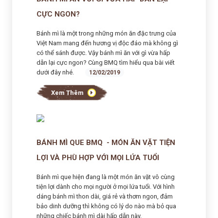
CỰC NGON?
Bánh mì là một trong những món ăn đặc trưng của
Việt Nam mang đến hương vị độc đáo mà không gì
có thể sánh được. Vậy bánh mì ăn với gì vừa hấp
dẫn lại cực ngon? Cùng BMQ tìm hiểu qua bài viết
dưới đây nhé.
12/02/2019
Xem Thêm
BÁNH MÌ QUE BMQ - MÓN ĂN VẶT TIỆN
LỢI VÀ PHÙ HỢP VỚI MỌI LỨA TUỔI
Bánh mì que hiện đang là một món ăn vặt vô cùng
tiện lợi dành cho mọi người ở mọi lứa tuổi. Với hình
dáng bánh mì thon dài, giá rẻ và thơm ngon, đảm
bảo dinh dưỡng thì không có lý do nào mà bỏ qua
những chiếc bánh mì dài hấp dẫn này.