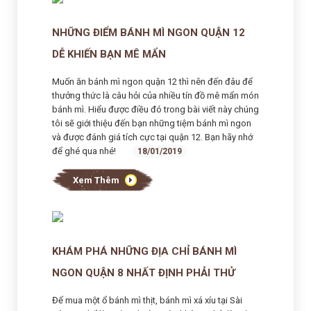
NHỮNG ĐIỂM BÁNH MÌ NGON QUẬN 12
DỄ KHIẾN BẠN MÊ MẨN
Muốn ăn bánh mì ngon quận 12 thì nên đến đâu để
thưởng thức là câu hỏi của nhiều tín đồ mê mẩn món
bánh mì. Hiểu được điều đó trong bài viết này chúng
tôi sẽ giới thiệu đến bạn những tiệm bánh mì ngon
và được đánh giá tích cực tại quận 12. Bạn hãy nhớ
để ghé qua nhé!
18/01/2019
Xem Thêm
KHÁM PHÁ NHỮNG ĐỊA CHỈ BÁNH MÌ
NGON QUẬN 8 NHẤT ĐỊNH PHẢI THỬ
Để mua một ổ bánh mì thịt, bánh mì xá xíu tại Sài