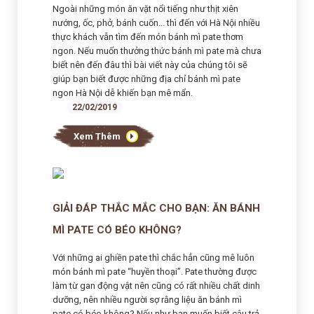
Ngoài những món ăn vặt nổi tiếng như thịt xiên
nướng, ốc, phở, bánh cuốn... thì đến với Hà Nội nhiều
thực khách vẫn tìm đến món bánh mì pate thơm
ngon. Nếu muốn thưởng thức bánh mì pate mà chưa
biết nên đến đâu thì bài viết này của chúng tôi sẽ
giúp bạn biết được những địa chỉ bánh mì pate
ngon Hà Nội dễ khiến bạn mê mẩn.
22/02/2019
Xem Thêm
GIẢI ĐÁP THẮC MẮC CHO BẠN: ĂN BÁNH
MÌ PATE CÓ BÉO KHÔNG?
Với những ai ghiền pate thì chắc hẳn cũng mê luôn
món bánh mì pate “huyền thoại”. Pate thường được
làm từ gan động vật nên cũng có rất nhiều chất dinh
dưỡng, nên nhiều người sợ rằng liệu ăn bánh mì
pate có béo không? Nếu như bạn muốn biết câu trả