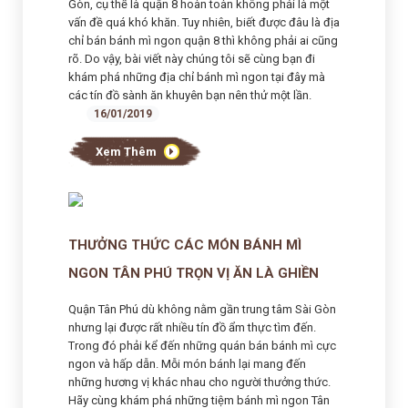
Gòn, cụ thể là quận 8 hoàn toàn không phải là một
vấn đề quá khó khăn. Tuy nhiên, biết được đâu là địa
chỉ bán bánh mì ngon quận 8 thì không phải ai cũng
rõ. Do vậy, bài viết này chúng tôi sẽ cùng bạn đi
khám phá những địa chỉ bánh mì ngon tại đây mà
các tín đồ sành ăn khuyên bạn nên thử một lần.
16/01/2019
Xem Thêm
THƯỞNG THỨC CÁC MÓN BÁNH MÌ
NGON TÂN PHÚ TRỌN VỊ ĂN LÀ GHIỀN
Quận Tân Phú dù không nằm gần trung tâm Sài Gòn
nhưng lại được rất nhiều tín đồ ẩm thực tìm đến.
Trong đó phải kể đến những quán bán bánh mì cực
ngon và hấp dẫn. Mỗi món bánh lại mang đến
những hương vị khác nhau cho người thưởng thức.
Hãy cùng khám phá những tiệm bánh mì ngon Tân