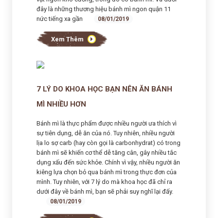
đây là những thương hiệu bánh mì ngon quận 11
nức tiếng xa gần
08/01/2019
Xem Thêm
7 LÝ DO KHOA HỌC BẠN NÊN ĂN BÁNH
MÌ NHIỀU HƠN
Bánh mì là thực phẩm được nhiều người ưa thích vì
sự tiên dụng, dễ ăn của nó. Tuy nhiên, nhiều người
lịa lo sợ carb (hay còn gọi là carbonhydrat) có trong
bánh mì sẽ khiến cơ thể dễ tăng cân, gây nhiều tắc
dụng xấu đến sức khỏe. Chính vì vậy, nhiều người ăn
kiêng lựa chọn bỏ qua bánh mì trong thực đơn của
mình. Tuy nhiên, với 7 lý do mà khoa học đã chỉ ra
dưới đây về bánh mì, bạn sẽ phải suy nghĩ lại đấy.
08/01/2019