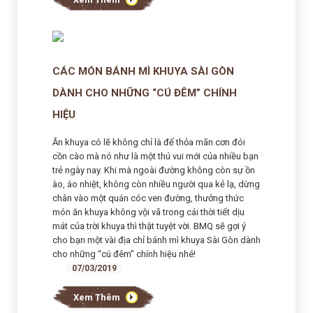
CÁC MÓN BÁNH MÌ KHUYA SÀI GÒN
DÀNH CHO NHỮNG “CÚ ĐÊM” CHÍNH
HIỆU
Ăn khuya có lẽ không chỉ là để thỏa mãn cơn đói
cồn cào mà nó như là một thú vui mới của nhiều bạn
trẻ ngày nay. Khi mà ngoài đường không còn sự ồn
ào, áo nhiệt, không còn nhiều người qua kẻ lạ, dừng
chân vào một quán cóc ven đường, thưởng thức
món ăn khuya không vội vã trong cái thời tiết dịu
mát của trời khuya thì thật tuyệt vời. BMQ sẽ gợi ý
cho bạn một vài địa chỉ bánh mì khuya Sài Gòn dành
cho những “cú đêm” chính hiệu nhé!
07/03/2019
Xem Thêm