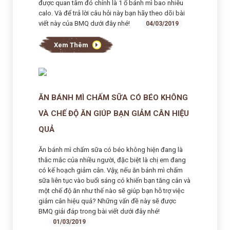
được quan tâm đó chính là 1 ổ bánh mì bao nhiêu
calo. Và để trả lời câu hỏi này bạn hãy theo dõi bài
viết này của BMQ dưới đây nhé!
04/03/2019
Xem Thêm
ĂN BÁNH MÌ CHẤM SỮA CÓ BÉO KHÔNG
VÀ CHẾ ĐỘ ĂN GIÚP BẠN GIẢM CÂN HIỆU
QUẢ
Ăn bánh mì chấm sữa có béo không hiện đang là
thắc mắc của nhiều người, đặc biệt là chị em đang
có kế hoạch giảm cân. Vậy, nếu ăn bánh mì chấm
sữa liên tục vào buổi sáng có khiến bạn tăng cân và
một chế độ ăn như thế nào sẽ giúp bạn hỗ trợ việc
giảm cân hiệu quả? Những vấn đề này sẽ được
BMQ giải đáp trong bài viết dưới đây nhé!
01/03/2019