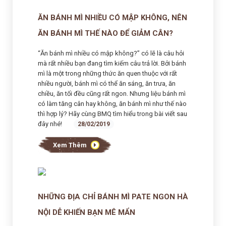
ĂN BÁNH MÌ NHIỀU CÓ MẬP KHÔNG, NÊN
ĂN BÁNH MÌ THẾ NÀO ĐỂ GIẢM CÂN?
“Ăn bánh mì nhiều có mập không?” có lẽ là câu hỏi
mà rất nhiều bạn đang tìm kiếm câu trả lời. Bởi bánh
mì là một trong những thức ăn quen thuộc với rất
nhiều người, bánh mì có thể ăn sáng, ăn trưa, ăn
chiều, ăn tối đều cũng rất ngon. Nhưng liệu bánh mì
có làm tăng cân hay không, ăn bánh mì như thế nào
thì hợp lý? Hãy cùng BMQ tìm hiểu trong bài viết sau
đây nhé!
28/02/2019
Xem Thêm
NHỮNG ĐỊA CHỈ BÁNH MÌ PATE NGON HÀ
NỘI DỄ KHIẾN BẠN MÊ MẨN