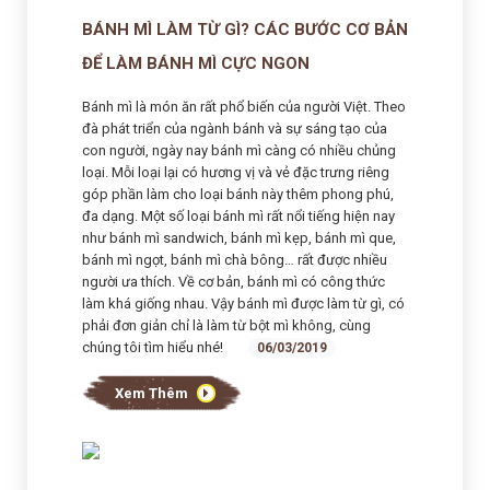
BÁNH MÌ LÀM TỪ GÌ? CÁC BƯỚC CƠ BẢN
ĐỂ LÀM BÁNH MÌ CỰC NGON
Bánh mì là món ăn rất phổ biến của người Việt. Theo
đà phát triển của ngành bánh và sự sáng tạo của
con người, ngày nay bánh mì càng có nhiều chủng
loại. Mỗi loại lại có hương vị và vẻ đặc trưng riêng
góp phần làm cho loại bánh này thêm phong phú,
đa dạng. Một số loại bánh mì rất nổi tiếng hiện nay
như bánh mì sandwich, bánh mì kẹp, bánh mì que,
bánh mì ngọt, bánh mì chà bông… rất được nhiều
người ưa thích. Về cơ bản, bánh mì có công thức
làm khá giống nhau. Vậy bánh mì được làm từ gì, có
phải đơn giản chỉ là làm từ bột mì không, cùng
chúng tôi tìm hiểu nhé!
06/03/2019
Xem Thêm