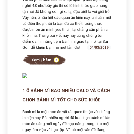
nghệ 4.0 như bây giờ thì có lẽ hình thức giao hàng
tận nơi đã không còn gì xa lạ, đặc biệt là với giới trẻ.
Vậy nên, ở hầu hết các quán ăn hiện nay, chỉ cần một
cú điện thoại thôi là bạn đã có thể thưởng thức
được món ăn mình yêu thích, lại chẳng cần phải ra
khỏi nhà. Trong bài viết này hãy cùng chúng tôi
điểm danh những tiệm bánh mì giao tận nơi tại Sài
Gòn dễ khiến bạn mê mệt lắm đó!
04/03/2019
Xem Thêm
1 Ổ BÁNH MÌ BAO NHIÊU CALO VÀ CÁCH
CHỌN BÁNH MÌ TỐT CHO SỨC KHỎE
Bánh mì là một món ăn vặt rất quen thuộc với chúng
ta hiện nay. Rất nhiều người đã lựa chọn bánh mì làm
món ăn sáng mỗi ngày để nạp năng lượng cho một
ngày làm việc và học tập. Và có một vấn đề đang