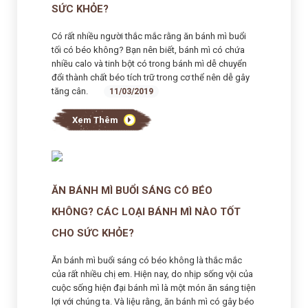
SỨC KHỎE?
Có rất nhiều người thắc mắc rằng ăn bánh mì buổi
tối có béo không? Bạn nên biết, bánh mì có chứa
nhiều calo và tinh bột có trong bánh mì dễ chuyển
đổi thành chất béo tích trữ trong cơ thể nên dễ gây
tăng cân.
11/03/2019
Xem Thêm
ĂN BÁNH MÌ BUỔI SÁNG CÓ BÉO
KHÔNG? CÁC LOẠI BÁNH MÌ NÀO TỐT
CHO SỨC KHỎE?
Ăn bánh mì buổi sáng có béo không là thắc mắc
của rất nhiều chị em. Hiện nay, do nhịp sống vội của
cuộc sống hiện đại bánh mì là một món ăn sáng tiện
lợi với chúng ta. Và liệu rằng, ăn bánh mì có gây béo