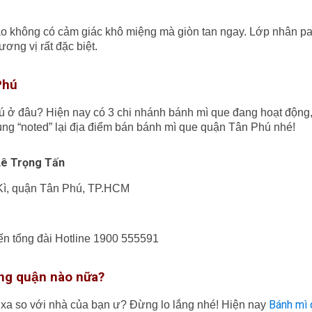
ào không có cảm giác khô miệng mà giòn tan ngay. Lớp nhân patê
ơng vị rất đặc biệt.
Phú
́ ở đâu? Hiện nay có 3 chi nhánh bánh mì que đang hoạt động, 
̀ng “noted” lại địa điểm bán bánh mì que quận Tân Phú nhé!
 Lê Trọng Tấn
 Kì, quận Tân Phú, TP.HCM
 đến tổng đài Hotline 1900 555591
ng quận nào nữa?
Bánh mì 
 xa so với nhà của bạn ư? Đừng lo lắng nhé! Hiện nay