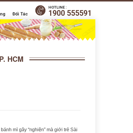
HOTLINE :
1900 555591
ụng
Đối Tác
P. HCM
bánh mì gây “nghiện” mà giới trẻ Sài