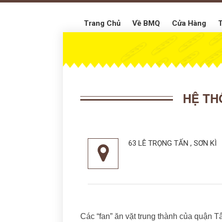
Trang Chủ
Về BMQ
Cửa Hàng
T
HỆ TH
63 LÊ TRỌNG TẤN , SƠN KÌ
Các “fan” ăn vặt trung thành của quận T