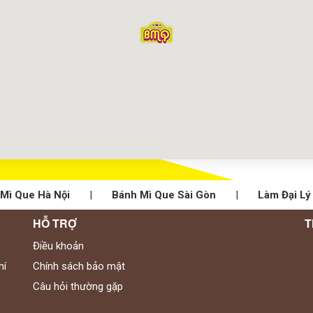
Mì Que Hà Nội
|
Bánh Mì Que Sài Gòn
|
Làm Đại Lý
HỖ TRỢ
T
Điều khoản
hí
Chính sách bảo mật
Câu hỏi thường gặp