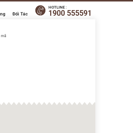
HOTLINE :
1900 555591
ụng
Đối Tác
t mã