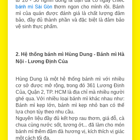
từ 20 - 30 nghìn đồng là bạn đã có ngay chiếc
bánh mì Sài Gòn
thơm ngon cho mình rồi. Bánh
mì của quán được đánh giá là chất lượng đảm
bảo, đầy đủ thành phần và đặc biệt là đảm bảo
vệ sinh thực phẩm.
2. Hệ thống bánh mì Hùng Dung - Bánh mì Hà
Nội - Lương Định Của
Hùng Dung là một hệ thống bánh mì với nhiều
cơ sở được mở rộng, trong đó 361 Lương Định
Của, Quận 2, TP. HCM là địa chỉ mà nhiều người
ghé qua. Với nhiều loại bánh mì khác nhau như:
Bánh mì kẹp lớn, bánh mì kẹp nhỏ bạn có thể
lựa chọn tùy theo nhu cầu.
Nguyên liệu đầy đủ kết hợp rau thơm, giá đỗ, cà
chua cùng nước sốt, tương ớt... đã làm cho món
bánh mì thêm đậm đà hương vị, kích thích vị giác
một cách tối đa.