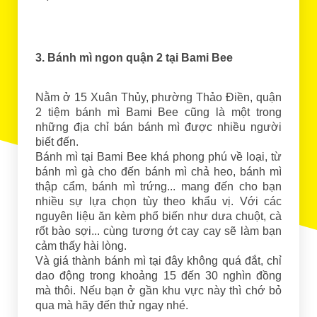
3. Bánh mì ngon quận 2 tại Bami Bee
Nằm ở 15 Xuân Thủy, phường Thảo Điền, quận
2 tiệm bánh mì Bami Bee cũng là một trong
những địa chỉ bán bánh mì được nhiều người
biết đến.
Bánh mì tại Bami Bee khá phong phú về loại, từ
bánh mì gà cho đến bánh mì chả heo, bánh mì
thập cẩm, bánh mì trứng... mang đến cho bạn
nhiều sự lựa chọn tùy theo khẩu vị. Với các
nguyên liệu ăn kèm phổ biến như dưa chuột, cà
rốt bào sợi... cùng tương ớt cay cay sẽ làm bạn
cảm thấy hài lòng.
Và giá thành bánh mì tại đây không quá đắt, chỉ
dao động trong khoảng 15 đến 30 nghìn đồng
mà thôi. Nếu bạn ở gần khu vực này thì chớ bỏ
qua mà hãy đến thử ngay nhé.