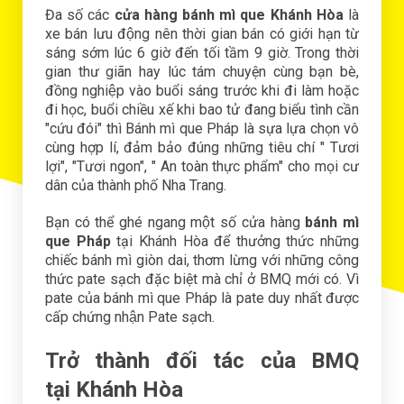
Đa số các
cửa hàng bánh mì que Khánh Hòa
là
xe bán lưu động nên thời gian bán có giới hạn từ
sáng sớm lúc 6 giờ đến tối tầm 9 giờ.
T
rong thời
gian thư giãn hay lúc tám chuyện cùng bạn bè,
đồng nghiệp vào buổi sáng trước khi đi làm hoặc
đi học, buổi chiều xế khi bao tử đang biểu tình cần
"cứu đói" thì Bánh mì que Pháp là sựa lựa chọn vô
cùng hợp lí, đảm bảo đúng những tiêu chí " Tươi
lợi", "Tươi ngon", " An toàn thực phẩm" cho mọi cư
dân của thành phố Nha Trang.
Bạn có thể ghé ngang một số
cửa hàng
bánh mì
que Pháp
tại Khánh Hòa
để thưởng thức những
chiếc bánh mì giòn dai, thơm lừng với những công
thức pate sạch đặc biệt mà chỉ ở BMQ mới có. Vì
pate của bánh mì que Pháp là pate duy nhất được
cấp chứng nhận Pate sạch.
Trở thành đối tác của BMQ
tại Khánh Hòa