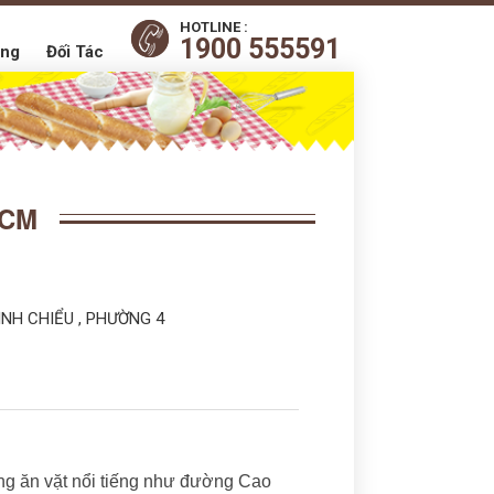
HOTLINE :
1900 555591
ụng
Đối Tác
HCM
ÌNH CHIỂU , PHƯỜNG 4
 ăn vặt nổi tiếng như đường Cao