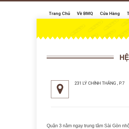
Trang Chủ
Về BMQ
Cửa Hàng
T
HỆ
231 LÝ CHÍNH THẮNG , P.7
Quận 3 nằm ngay trung tâm Sài Gòn nhộn 