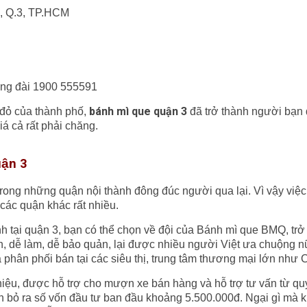
.4, Q.3, TP.HCM
tổng đài 1900 555591
bánh mì que quận 3
đỏ của thành phố,
đã trở thành người bạn
á cả rất phải chăng.
uận 3
rong những quận nội thành đông đúc người qua lại. Vì vậy việ
các quận khác rất nhiều.
tại quận 3, bạn có thể chọn về đội của Bánh mì que BMQ, trơ
́n, dễ làm, dễ bảo quản, lại được nhiều người Việt ưa chuộng
phân phối bán tại các siêu thị, trung tâm thương mại lớn như
̣u, được hỗ trợ cho mượn xe bán hàng và hỗ trợ tư vấn từ quy
̀n bỏ ra số vốn đầu tư ban đầu khoảng 5.500.000đ. Ngại gì mà