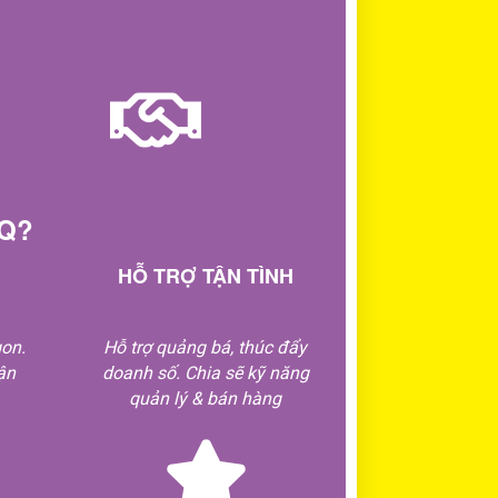
MQ?
HỖ TRỢ TẬN TÌNH
gon.
Hỗ trợ quảng bá, thúc đẩy
ận
doanh số. Chia sẽ kỹ năng
quản lý & bán hàng