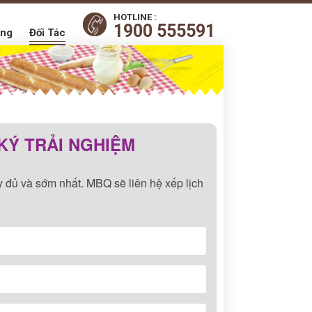
HOTLINE :
1900 555591
ụng
Đối Tác
KÝ TRẢI NGHIỆM
ầy đủ và sớm nhất. MBQ sẽ liên hệ xếp lịch