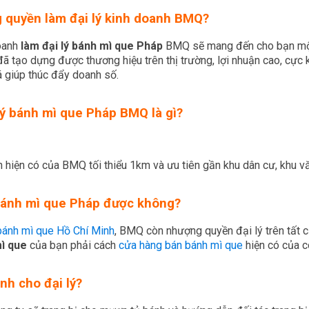
 quyền làm đại lý kinh doanh BMQ?
oanh
làm đại lý bánh mì que Pháp
BMQ sẽ mang đến cho bạn một 
đã tạo dựng được thương hiệu trên thị trường, lợi nhuận cao, cực
á giúp thúc đẩy doanh số.
lý bánh mì que Pháp BMQ là gì?
 hiện có của BMQ tối thiểu 1km và ưu tiên gần khu dân cư, khu 
h bánh mì que Pháp được không?
bánh mì que Hồ Chí Minh
, BMQ còn nhượng quyền đại lý trên tất cả
ì que
của bạn phải cách
cửa hàng bán bánh mì que
hiện có của cô
nh cho đại lý?