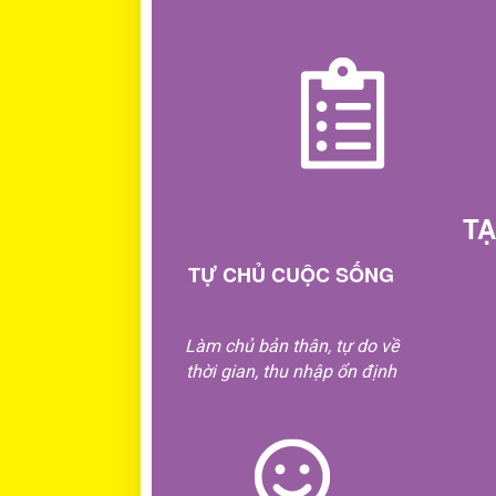
TẠ
TỰ CHỦ CUỘC SỐNG
Làm chủ bản thân, tự do về
thời gian, thu nhập ổn định