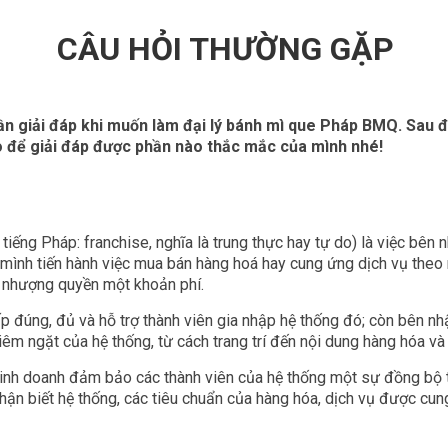
CÂU HỎI THƯỜNG GẶP
n giải đáp khi muốn làm đại lý bánh mì que Pháp BMQ. Sau đ
 để giải đáp được phần nào thắc mắc của mình nhé!
iếng Pháp: franchise, nghĩa là trung thực hay tự do) là việc bên
ình tiến hành việc mua bán hàng hoá hay cung ứng dịch vụ theo 
n nhượng quyền một khoản phí.
đúng, đủ và hỗ trợ thành viên gia nhập hệ thống đó; còn bên n
êm ngặt của hệ thống, từ cách trang trí đến nội dung hàng hóa và 
inh doanh đảm bảo các thành viên của hệ thống một sự đồng bộ t
ận biết hệ thống, các tiêu chuẩn của hàng hóa, dịch vụ được cun