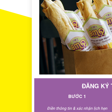
ĐĂNG KÝ 
BƯỚC 1
Điền thông tin & xác nhận lịch hẹn