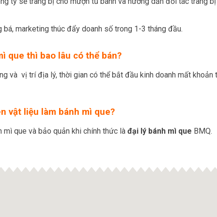
Công ty sẽ trang bị cho mượn tủ bánh và hướng dẫn đối tác trang 
 bá, marketing thúc đẩy doanh số trong 1-3 tháng đầu.
ì que thì bao lâu có thể bán?
g và vị trí địa lý, thời gian có thể bắt đầu kinh doanh mất khoản 
n vật liệu làm bánh mì que?
 mì que và bảo quản khi chính thức là
đại lý bánh mì que
BMQ.