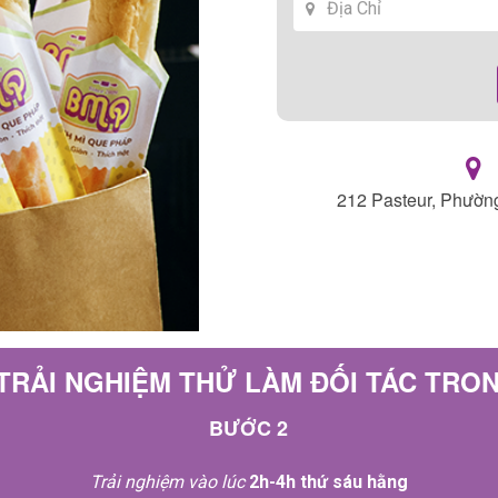
212 Pasteur, Phườn
TRẢI NGHIỆM THỬ LÀM ĐỐI TÁC TRO
BƯỚC 2
Trải nghiệm vào lúc
2h-4h thứ sáu hằng