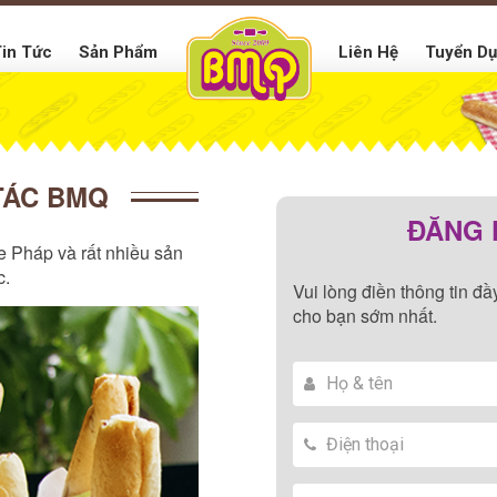
in Tức
Sản Phẩm
Liên Hệ
Tuyển D
TÁC BMQ
ĐĂNG 
e Pháp và rất nhiều sản
c.
Vui lòng điền thông tin đ
cho bạn sớm nhất.