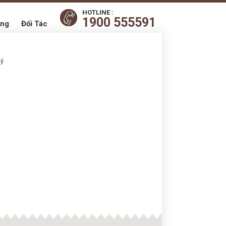
HOTLINE :
1900 555591
ụng
Đối Tác
ký