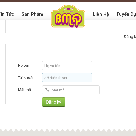
in Tức
Sản Phẩm
Liên Hệ
Tuyển D
Đăng 
Họ tên
Tài khoản
Mật mã
Đăng ký