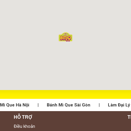
Mì Que Hà Nội
|
Bánh Mì Que Sài Gòn
|
Làm Đại Lý
HỖ TRỢ
T
Điều khoản