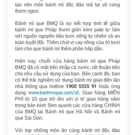
tạo nên món bánh mì độc đáo mà lại vô cùng
thơm ngon.
Bánh mì que BMQ là sự kết hợp tinh tế giữa
bánh mì que Pháp thơm giòn kèm pate tự làm
với nguồn nguyên liệu tươi sống tự nhiên và an
toàn tuyệt đối. Thêm chút vị cay nồng của ớt tươi
làm cho que bánh mì thêm phần hấp dẫn.
Hiện nay, chuỗi cửa hàng bánh mì que Pháp
BMQ đã có mặt trên khắp cả nước, rất thuận tiện
cho nhu cầu sử dụng của bạn. Bên cạnh đó, bạn
có thể trải nghiệm sử dụng bánh mì giao đến tận
1900 5555 91
nhà thông qua hotline
hoặc ứng
www.banhmique.com/dl
dụng
. Giao hàng MIỄN
PHÍ từ 10 que trở lên với vị trí giao hàng nằm
trong bán kính 5km quanh các cửa hàng CHÍNH
của BMQ tại Bánh mì que Hà Nội và Bánh mì
que Sài Gòn.
Với top những món ăn cùng bánh mì độc đáo