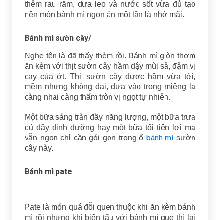
thêm rau răm, dưa leo và nước sốt vừa đủ tạo
nên món bánh mì ngon ăn một lần là nhớ mãi.
Bánh mì sườn cây/
Nghe tên là đã thấy thèm rồi. Bánh mì giòn thơm
ăn kèm với thịt sườn cây hầm dậy mùi sả, đậm vị
cay của ớt. Thịt sườn cây được hầm vừa tới,
mềm nhưng không dai, đưa vào trong miệng là
càng nhai càng thấm tròn vị ngọt tự nhiên.
Một bữa sáng tràn đầy năng lượng, một bữa trưa
đủ đầy dinh dưỡng hay một bữa tối tiện lợi mà
bánh mì
vẫn ngon chỉ cần gói gọn trong ổ
sườn
cây này.
Bánh mì pate
Pate là món quá đỗi quen thuộc khi ăn kèm bánh
mì rồi nhưng khi biến tấu với bánh mì que thì lại