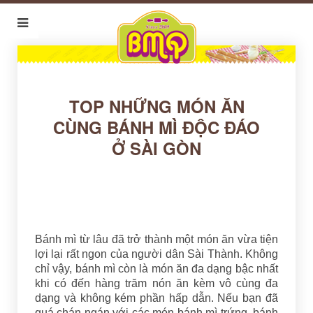
TOP NHỮNG MÓN ĂN
CÙNG BÁNH MÌ ĐỘC ĐÁO
Ở SÀI GÒN
Bánh mì từ lâu đã trở thành một món ăn vừa tiện
lợi lại rất ngon của người dân Sài Thành. Không
chỉ vậy, bánh mì còn là món ăn đa dạng bậc nhất
khi có đến hàng trăm nón ăn kèm vô cùng đa
dạng và không kém phần hấp dẫn. Nếu bạn đã
quá chán ngán với các món bánh mì trứng, bánh