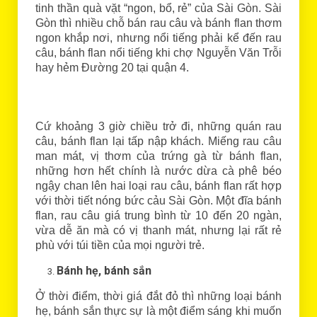
tinh thần quà vặt “ngon, bổ, rẻ” của Sài Gòn. Sài
Gòn thì nhiều chỗ bán rau câu và bánh flan thơm
ngon khắp nơi, nhưng nổi tiếng phải kể đến rau
câu, bánh flan nổi tiếng khi chợ Nguyễn Văn Trỗi
hay hẻm Đường 20 tại quận 4.
Cứ khoảng 3 giờ chiều trở đi, những quán rau
câu, bánh flan lại tấp nập khách. Miếng rau câu
man mát, vị thơm của trứng gà từ bánh flan,
những hơn hết chính là nước dừa cà phê béo
ngậy chan lên hai loại rau câu, bánh flan rất hợp
với thời tiết nóng bức cảu Sài Gòn. Một đĩa bánh
flan, rau câu giá trung bình từ 10 đến 20 ngàn,
vừa dễ ăn mà có vị thanh mát, nhưng lại rất rẻ
phù với túi tiền của mọi người trẻ.
Bánh hẹ, bánh sắn
Ở thời điểm, thời giá đắt đỏ thì những loại bánh
hẹ, bánh sắn thực sự là một điểm sáng khi muốn