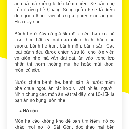
ăn quà mà không lo tốn kém nhiều. Xe bánh hẹ
trên đường Lê Quang Sung quận 6 sẽ là điểm
đến quen thuộc với những ai ghiền món ăn gốc
Hoa này nhé.
Bánh hẹ ở đây có giá 5k một chiếc, bạn có thể
lựa chọn bất kỳ loại nào mình thích: bánh hẹ
vuông, bánh hẹ tròn, bánh môn, bánh sắn. Các
loại bánh đều được chiên vừa tới cho lớp viền
vỏ giòn nhẹ mà vẫn dai dai, ăn vào trong lớp
nhân thì thơm thoảng mùi hẹ hoặc mùi khoai
môn, củ sắn.
Nước chấm bánh hẹ, bánh sắn là nước mắm
pha chua ngọt, ăn rất hợp vị với nhiều người.
Nhìn chung các món ăn vặt tại đây, chỉ 10-15k là
bạn ăn no bụng luôn nhé.
Há cảo
Món há cảo không khó để bạn tìm kiếm, nó có
khắp mọi nơi ở Sài Gòn, dọc theo hai bên