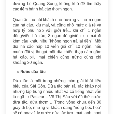
đường Lê Quang Sung, không khó để tìm thấy
các tiệm bánh há cảo thơm ngon.
Quán ăn thu hút khách nhờ hương vị thơm ngon
của há cảo, xíu mại, và cũng nhờ mức giá rẻ và
hợp lý phù hợp với giới trẻ... khi chỉ 1 ngàn
đồng/viên há cảo, 3 ngàn đồng/viên xíu mại đi
kèm câu khẩu hiệu "không ngon trả lại tiền". Một
đĩa há cảo hấp 10 viên giá chỉ 10 ngàn, nếu
muốn đổi vị thì gọi một dĩa chiên thập cẩm gồm
há cảo, xíu mại chiên cùng trứng cũng chỉ
khoảng 20 ngàn.
Nước dừa tắc
Dừa tắc là một trong những món giải khát tiêu
biểu của Sài Gòn. Dừa tắc bán rải rác khắp nơi
những tập trung nhiều nhất và có tiếng nhất vẫn
là ngã tư Pasteur – Võ Thị Sáu với đủ thứ nước
dừa tắc, dừa thơm… Trong vòng chưa đến 30
giây đi bộ, những vị khách đang “nóng bốc hoả”
sẽ có ngay 1 ly nước dừa tắc tươi mát lạnh, ngọt