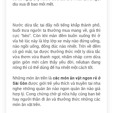
dịu xua đi bao mỏi mệt.
Nước dừa tắc tại đây nổi tiếng khắp thành phố,
buổi trưa người ta thường mua mang về, giá thì
cực “bèo”. Còn khi màn đêm buôn xuống thì ở
vỉa hè lúc này là lớp lớp xe máy nào đứng uống,
nào ngồi uống, đông đúc náo nhiệt. Trời về đêm
có gió mát, lại được thưởng thức một ly dừa tắc
vừa thơm vừa thanh ngọt, nhấm nháp cơm dừa
giòn giòn mới cảm thấy yêu đời, nếubạn đang
nóng thì có thể dùng để hạ nhiệt một cách tốt.
các món ăn vặt ngon rẻ ở
Những món ăn trên là
Sài Gòn
được giới trẻ yêu thích và truyền tai nha
nghe những quán ăn nào ngon quán ăn nào giá
hợp lý. Cong chừng chờ gì nữa hãy cùng bạn bè
hay người thân đi ăn và thưởng thức những các
món ăn vặt trên.