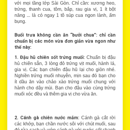
với mọi tầng lớp Sài Gòn. Chỉ cần: xương heo,
trứng, thanh cua, tôm, bắp, rau gia vị, 1 ít bột
năng ... là có ngay 1 tô súp cua ngon lành, ấm
bụng.
Buổi trưa không cần ăn “bưởi chua”: chỉ cần
chuẩn bị các món vừa đơn giản vừa ngon như
thế này:
1. Đậu hũ chiên sốt trứng muối:
Chuẩn bị đậu
hủ chiên sẵn, 3 lòng đỏ trứng vịt muối, hành lá,
gia vị. Các bạn chiên đậu hũ lại cho giòn nhé.
Nghiền trứng muối nhuyễn, mịn sau đó bạn cho
ít dầu ăn vào chảo xào trứng muối chung với
hành cho dậy mùi. Bạn cho đậu vào cùng trứng
muối xóc đều và thêm gia vị cho vừa ăn.
2. Cánh gà chiên nước mắm:
Cánh gà cắt rời
các khớp, bạn chần nước sôi với chút muối, sau
đó rửa sạch và ướp cánh gà với nước cốt chanh