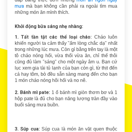
mưa
mà bạn không cần phải ra ngoài tìm mua
những món ăn mình thích.
Khởi động bữa sáng nhẹ nhàng:
1. Tất tần tật các thể loại cháo:
Cháo luôn
khiến người ta cảm thấy "ấm lòng chắc dạ" nhất
trong những lúc mưa. Còn gì bằng trên tay là một
tô cháo nóng hổi, vừa thổi vừa ăn, chỉ thế thôi
cũng đủ làm "sáng" cho một ngày âm u. Bạn cứ
lục xem gia tài tủ lạnh của bạn còn gì, từ thịt đến
cá hay tôm, bò đều sẵn sàng mang đến cho bạn
1 món cháo nóng hôi hổi và no nê.
2. Bánh mì pate:
1 ổ bánh mì giòn thơm bơ và 1
hộp pate là đủ cho bạn năng lượng tràn đầy vào
buổi sáng mưa buồn.
3. Súp cua:
Súp cua là món ăn vặt quen thuộc