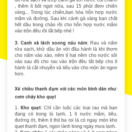
, thêm ít bột ngọt nữa, sau 15 phút đem chiên
vàng... Trong lúc chiên,bạn hòa hỗn hợp nước
mắm và đường. Sau khi cánh gà vàng bạn chắt
hết dầu trong chảo rồi cho hỗn hợp nước mắm
vào trộn đều rồi tắt bếp nhé !
3. Canh xà lách xoong nấu nấm:
Rau và nấm
rửa sạch, khử dầu ăn với đầu hành lá khi thơm
cho nấm vào xào, nêm tí hạt nêm cho nước sôi
vào sau đó cho rau vào trộn đều tắt bếp cho tí
hành lá cắt nhuyễn và tiêu vào cho món ăn ngon
hơn.
Xế chiều thanh đạm với các món bình dân như:
cơm cháy kho quẹt
Kho quẹt:
1.
Chỉ cần luộc các loại rau mà bạn
đang có trong tủ lạnh, 1 ít nước mắm, tiêu,
đường ớt, thêm ít thịt ba rọi là có ngay món kho
quẹt thanh đạm, ngon lành trong ngày mưa lạnh.