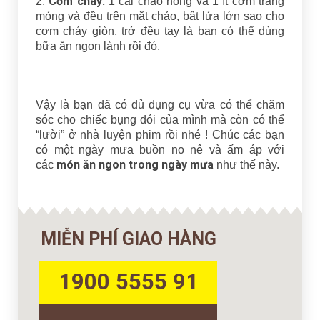
Cơm cháy:
2.
1 cái chảo nóng và 1 ít cơm tráng
mỏng và đều trên mặt chảo, bật lửa lớn sao cho
cơm cháy giòn, trở đều tay là bạn có thể dùng
bữa ăn ngon lành rồi đó.
Vậy là bạn đã có đủ dụng cụ vừa có thể chăm
sóc cho chiếc bụng đói của mình mà còn có thể
“lười” ở nhà luyện phim rồi nhé ! Chúc các bạn
có một ngày mưa buồn no nê và ấm áp với
món ăn ngon trong ngày mưa
các
như thế này.
MIỄN PHÍ GIAO HÀNG
1900 5555 91