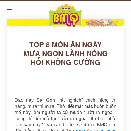
TOP 8 MÓN ĂN NGÀY
MƯA NGON LÀNH NÓNG
HỔI KHÔNG CƯỠNG
Dạo này Sài Gòn “rất nghịch” thích năng thì
nắng, mưa thì mưa. Thời tiết mát mát, buồn buồn
thế này làm người ta cứ muốn “lười ra ngoài”.
Bụng thì đói mà lại “lười ra ngoài” thì biết phải
làm sao đây ? Và câu trả lời sẽ được BMQ giải
món ăn ngon ngày
đáp bằng thực đơn những