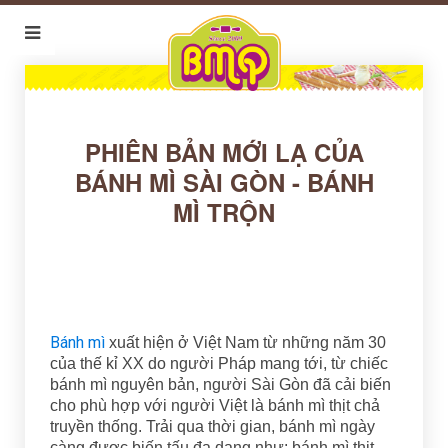
PHIÊN BẢN MỚI LẠ CỦA
BÁNH MÌ SÀI GÒN - BÁNH
MÌ TRỘN
Bánh mì
xuất hiện ở Việt Nam từ những năm 30
của thế kỉ XX do người Pháp mang tới, từ chiếc
bánh mì nguyên bản, người Sài Gòn đã cải biến
cho phù hợp với người Việt là bánh mì thịt chả
truyền thống. Trải qua thời gian, bánh mì ngày
càng được biến tấu đa dạng như: bánh mì thịt