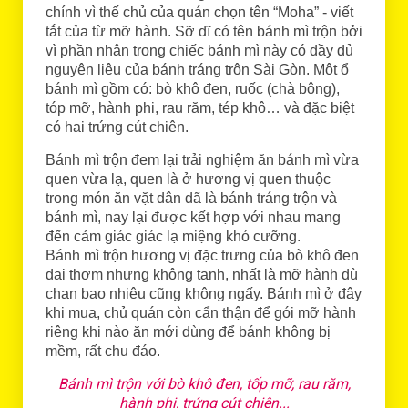
chính vì thế chủ của quán chọn tên “Moha” - viết
tắt của từ mỡ hành. Sỡ dĩ có tên bánh mì trộn bởi
vì phần nhân trong chiếc bánh mì này có đầy đủ
nguyên liệu của bánh tráng trộn Sài Gòn. Một ổ
bánh mì gồm có: bò khô đen, ruốc (chà bông),
tóp mỡ, hành phi, rau răm, tép khô… và đặc biệt
có hai trứng cút chiên.
Bánh mì trộn đem lại trải nghiệm ăn bánh mì vừa
quen vừa lạ, quen là ở hương vị quen thuộc
trong món ăn vặt dân dã là bánh tráng trộn và
bánh mì, nay lại được kết hợp với nhau mang
đến cảm giác giác lạ miệng khó cưỡng.
Bánh mì trộn hương vị đặc trưng của bò khô đen
dai thơm nhưng không tanh, nhất là mỡ hành dù
chan bao nhiêu cũng không ngấy. Bánh mì ở đây
khi mua, chủ quán còn cẩn thận để gói mỡ hành
riêng khi nào ăn mới dùng để bánh không bị
mềm, rất chu đáo.
Bánh mì trộn với bò khô đen, tốp mỡ, rau răm,
hành phi, trứng cút chiên...