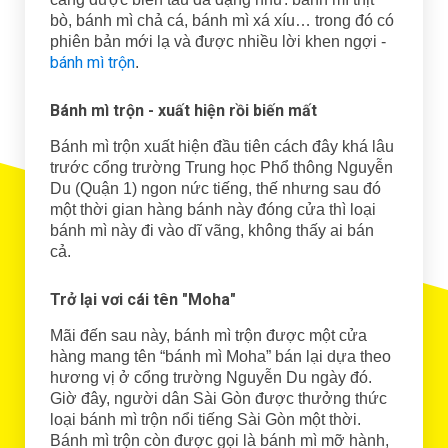
bò, bánh mì chả cá, bánh mì xá xíu… trong đó có
phiên bản mới lạ và được nhiều lời khen ngợi -
bánh mì trộn
.
Bánh mì trộn - xuất hiện rồi biến mất
Bánh mì trộn xuất hiện đầu tiên cách đây khá lâu
trước cổng trường Trung học Phổ thông Nguyễn
Du (Quận 1) ngon nức tiếng, thế nhưng sau đó
một thời gian hàng bánh này đóng cửa thì loại
bánh mì này đi vào dĩ vãng, không thấy ai bán
cả.
Trở lại vơi cái tên "Moha"
Mãi đến sau này, bánh mì trộn được một cửa
hàng mang tên “bánh mì Moha” bán lại dựa theo
hương vị ở cổng trường Nguyễn Du ngày đó.
Giờ đây, người dân Sài Gòn được thưởng thức
loại bánh mì trộn nổi tiếng Sài Gòn một thời.
Bánh mì trộn còn được gọi là bánh mì mỡ hành,