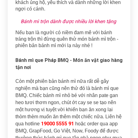
khách ủng hộ, yêu thích và dành những lời khen
ngợi có cánh.
Bánh mì trộn dành được nhiều lời khen tặng
Nếu bạn là người có niềm đam mê với bánh
tráng trộn thì đừng quên thử món bánh mì trộn -
phiên bản bánh mì mới lạ này nhé !
Bánh mì que Pháp BMQ - Món ăn vặt giao hàng
tận nơi
Còn một phiên bản bánh mì nữa rất dễ gây
nghiện mà bạn cũng nên thử đó là bánh mì que
BMQ. Chiếc bánh mì nhỏ bé với nhân pate gan
heo tươi thơm ngon, chút ớt cay se se tạo nên
một hương vị tuyệt vời khiến bạn ăn xong lại
thòm thèm muốn ăn thêm một chiếc nữa. Liên hệ
19000 5555 91
qua hotline
hoặc order qua app
BMQ, GrapFood, Go Việt, Now, Foody để được
thưởng thức bánh mì que tận nhà ngon như mua