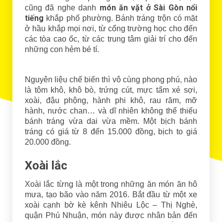
món ăn vặt ở Sài Gòn nổi
cũng đã nghe danh
tiếng
khắp phố phường. Bánh tráng trộn có mặt
ở hầu khắp mọi nơi, từ cổng trường học cho đến
các tòa cao ốc, từ các trung tâm giải trí cho đến
những con hẻm bé tí.
Nguyên liệu chế biến thì vô cùng phong phú, nào
là tôm khô, khô bò, trứng cút, mực tẩm xé sợi,
xoài, đậu phộng, hành phi khô, rau răm, mỡ
hành, nước chan… và dĩ nhiên không thể thiếu
bánh tráng vừa dai vừa mềm. Một bịch bánh
tráng có giá từ 8 đến 15.000 đồng, bịch to giá
20.000 đồng.
Xoài lắc
Xoài lắc từng là một trong những ăn món ăn hô
mưa, tạo bão vào năm 2016. Bắt đầu từ một xe
xoài cạnh bờ kè kênh Nhiêu Lộc – Thị Nghè,
quận Phú Nhuận, món này được nhân bản đến