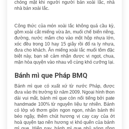
chóng mặt khi người người bán xoài lắc, nhà
nhà bán xoài lắc.
Công thức của món xoài lắc không quá cầu kỳ,
gồm xoài cắt miếng vừa ăn, muối chế biến riêng,
đường, nước mắm cho vào một hộp nhựa lớn,
xóc đều trong 10 hay 15 giây rồi đổ ra ly nhựa,
đưa cho khách. Ăn miếng xoài lắc muối tôm đặc
biệt này, bạn sẽ cảm nhận được vị ngọt, chua,
mặn hòa quyện vào nhau vô cùng khó cưỡng lại.
Bánh mì que Pháp BMQ
Bánh mì que có xuất xứ từ nước Pháp, được
đưa vào thị trường từ năm 2009. Ngoại hình thon
dài vui mắt, bánh mì que còn nổi tiếng bởi pate
handmade 100% từ nguyên liệu tự nhiên. Bánh
có lớp vỏ thơm giòn ngon ngon, nhân bánh thì
béo ngậy, thêm chút hương vị cay cay của ớt
hoà quyện tạo nên hương vị khó quên của bánh
mì que. Hiện nay, bánh mì que phủ sóng rộng