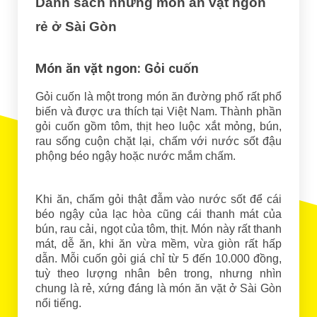
Danh sách những món ăn vặt ngon
rẻ ở Sài Gòn
Món ăn vặt ngon: Gỏi cuốn
Gỏi cuốn là một trong món ăn đường phố rất phổ
biến và được ưa thích tại Việt Nam. Thành phần
gỏi cuốn gồm tôm, thịt heo luộc xắt mỏng, bún,
rau sống cuộn chặt lại, chấm với nước sốt đậu
phộng béo ngậy hoặc nước mắm chấm.
Khi ăn, chấm gỏi thật đẫm vào nước sốt để cái
béo ngậy của lạc hòa cũng cái thanh mát của
bún, rau cải, ngọt của tôm, thịt. Món này rất thanh
mát, dễ ăn, khi ăn vừa mềm, vừa giòn rất hấp
dẫn. Mỗi cuốn gỏi giá chỉ từ 5 đến 10.000 đồng,
tuỳ theo lượng nhân bên trong, nhưng nhìn
chung là rẻ, xứng đáng là món ăn vặt ở Sài Gòn
nổi tiếng.