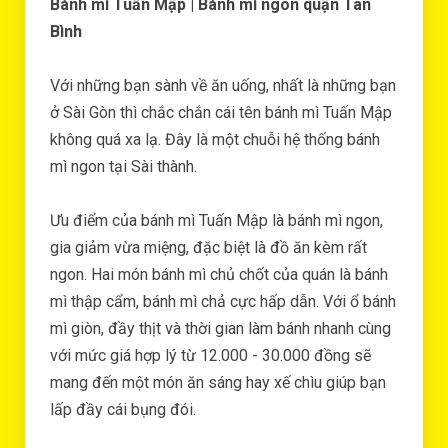
Bánh mì Tuấn Mập | Bánh mì ngon quận Tân
Bình
Với những bạn sành về ăn uống, nhất là những bạn
ở Sài Gòn thì chắc chắn cái tên bánh mì Tuấn Mập
không quá xa lạ. Đây là một chuỗi hệ thống bánh
mì ngon tại Sài thành.
Ưu điểm của bánh mì Tuấn Mập là bánh mì ngon,
gia giảm vừa miệng, đặc biệt là đồ ăn kèm rất
ngon. Hai món bánh mì chủ chốt của quán là bánh
mì thập cẩm, bánh mì chả cực hấp dẫn. Với ổ bánh
mì giòn, đầy thịt và thời gian làm bánh nhanh cùng
với mức giá hợp lý từ 12.000 - 30.000 đồng sẽ
mang đến một món ăn sáng hay xế chìu giúp bạn
lấp đầy cái bụng đói.