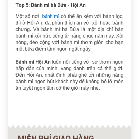
Top 5: Bánh mì bà Bứa - Hội An
bánh mì
Một số nơi,
có thể ăn kèm với bánh lọc,
thì ở Hội An, đa phần thích ăn với xôi hoặc bánh
chưng. Và bánh mì bà Bứa là một địa chỉ bán
bánh mì xôi nức tiếng từ hàng chục năm nay. Xôi
nóng, dẻo cộng với bánh mì thơm giòn cho bạn
một bữa điểm tâm ngon ngất ngây.
Bánh mì Hội An
luôn nổi tiếng với sự thơm ngon
hấp dẫn của mình, vang danh trên cả thế giới.
Đến Hội An, nhất định phải ghé tới những hàng
bánh mì ngon hút khách này để không bỏ lỡ món
ăn tuyệt ngon tầm cỡ thế giới này nhé.
MIỄN PHÍ GIAO HÀNG