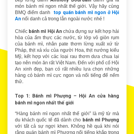
món bánh mì ngon nhất thế giới. Vậy hãy cùng
top quán bánh mì ngon ở Hội
BMQ điểm danh
An
nổi danh cả trong lẫn ngoài nước nhé !
bánh mì Hội An
Chiếc
chứa đựng sự kết hợp hài
hòa của ẩm thực các nước, từ lớp vỏ giòn rụm
của bánh mì, nhân pate thơm lừng xuất xứ từ
Pháp, thịt xá xíu của người Hoa, thịt nướng kiểu
Mỹ, kết hợp với các loại rau thơm dưa chua lại
tạo nên món ăn rất Việt Nam. Đến với phổ cổ Hội
An xinh đẹp, bạn có rất nhiều lựa chọn những
hàng có bánh mì cực ngon và nổi tiếng để nếm
thử.
Top 1: Bánh mì Phượng – Hội An cửa hàng
bánh mì ngon nhất thế giới
“Hàng bánh mì ngon nhất thế giới” là mỹ từ mà
bánh mì Phượng
du khách quốc tế đã dành cho
với tất cả sự ngợi khen. Không hề quá khi nói
rằng quán bánh mì Phượng nổi tiếng khắp trong