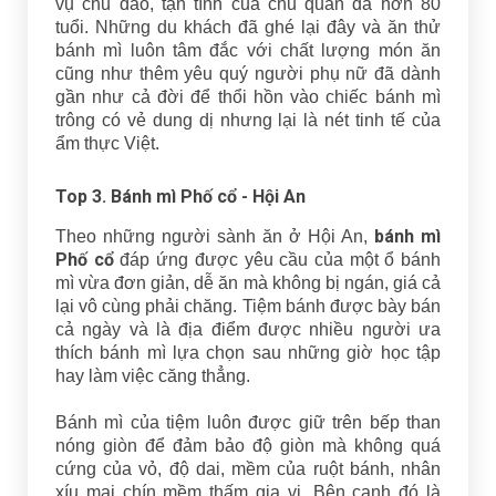
vụ chu đáo, tận tình của chủ quán đã hơn 80
tuổi. Những du khách đã ghé lại đây và ăn thử
bánh mì luôn tâm đắc với chất lượng món ăn
cũng như thêm yêu quý người phụ nữ đã dành
gần như cả đời để thổi hồn vào chiếc bánh mì
trông có vẻ dung dị nhưng lại là nét tinh tế của
ẩm thực Việt.
Top 3. Bánh mì Phố cổ - Hội An
bánh mì
Theo những người sành ăn ở Hội An,
Phố cổ
đáp ứng được yêu cầu của một ổ bánh
mì vừa đơn giản, dễ ăn mà không bị ngán, giá cả
lại vô cùng phải chăng. Tiệm bánh được bày bán
cả ngày và là địa điểm được nhiều người ưa
thích bánh mì lựa chọn sau những giờ học tập
hay làm việc căng thẳng.
Bánh mì của tiệm luôn được giữ trên bếp than
nóng giòn để đảm bảo độ giòn mà không quá
cứng của vỏ, độ dai, mềm của ruột bánh, nhân
xíu mại chín mềm thấm gia vị. Bên cạnh đó là