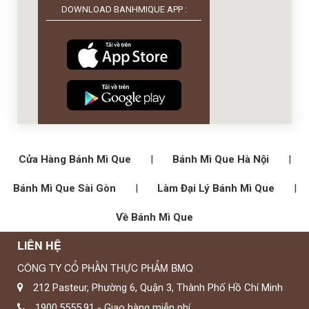
DOWNLOAD BANHMIQUE APP :
Cửa Hàng Bánh Mì Que
|
Bánh Mì Que Hà Nội
|
Bánh Mì Que Sài Gòn
|
Làm Đại Lý Bánh Mì Que
|
Về Bánh Mì Que
LIÊN HỆ
CÔNG TY CỔ PHẦN THỰC PHẨM BMQ
212 Pasteur, Phường 6, Quận 3, Thành Phố Hồ Chí Minh
1900.5555.91 - Giao hàng miễn phí