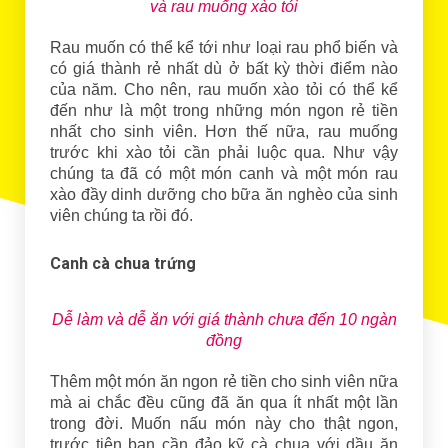
và rau muống xào tỏi
Rau muốn có thể kể tới như loại rau phổ biến và
có giá thành rẻ nhất dù ở bất kỳ thời điểm nào
của năm. Cho nên, rau muốn xào tỏi có thể kể
đến như là một trong những món ngon rẻ tiền
nhất cho sinh viên. Hơn thế nữa, rau muống
trước khi xào tỏi cần phải luộc qua. Như vậy
chúng ta đã có một món canh và một món rau
xào đầy dinh dưỡng cho bữa ăn nghèo của sinh
viên chúng ta rồi đó.
Canh cà chua trứng
Dễ làm và dễ ăn với giá thành chưa đến 10 ngàn
đồng
Thêm một món ăn ngon rẻ tiền cho sinh viên nữa
mà ai chắc đều cũng đã ăn qua ít nhất một lần
trong đời. Muốn nấu món này cho thật ngon,
trước tiên bạn cần đảo kỹ cà chua với dầu ăn