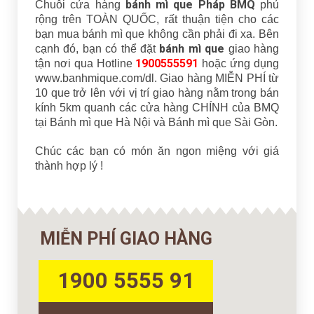
bánh mì que Pháp BMQ
Chuỗi cửa hàng
phủ
rộng trên TOÀN QUỐC, rất thuận tiện cho các
bạn mua bánh mì que không cần phải đi xa. Bên
bánh mì que
cạnh đó, bạn có thể đặt
giao hàng
1900555591
tận nơi qua Hotline
hoặc ứng dụng
www.banhmique.com/dl. Giao hàng MIỄN PHÍ từ
10 que trở lên với vị trí giao hàng nằm trong bán
kính 5km quanh các cửa hàng CHÍNH của BMQ
tại Bánh mì que Hà Nội và Bánh mì que Sài Gòn.
Chúc các bạn có món ăn ngon miệng với giá
thành hợp lý !
MIỄN PHÍ GIAO HÀNG
1900 5555 91