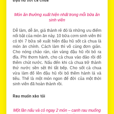
Đậu hũ sốt cà chua
Món ăn thường xuất hiện nhất trong mỗi bữa ăn
sinh viên
Dễ làm, dễ ăn, giá thành rẻ đó là những ưu điểm
nổi bật của món ăn này. 10 bữa cơm sinh viên thì
có tới 7 bữa sẽ xuất hiện đậu hũ sốt cà chua là
món ăn chính. Cách làm thì vô cùng đơn giản.
Cho nóng chảo rán, rán vàng đậu hũ rồi bỏ ra
đĩa. Phi thơm hành, cho cà chua vào đảo rồi đổ
thêm chút nước. Nấu đến khi cà chua trở thành
thứ nước sền sệt thì tắt bếp. Cho sốt cà chua
vừa làm đổ lên đậu hũ rồi bỏ thêm hành lá và
tiêu. Thế là một món ngon để đời của một thời
sinh viên đã hoàn thành rồi.
Rau muốn xào tỏi
Một lần nấu và có ngay 2 món – canh rau muống