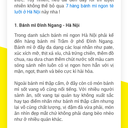
7 hàng bánh mì ngon tê
nhiên không thể bỏ qua
lưỡi ở Hà Nội
này nha !
1. Bánh mì Đình Ngang - Hà Nội
Trong danh sách bánh mì ngon Hà Nội phải kể
đến hàng bánh mì Trâm ở phố Đình Ngang.
Bánh mì ở đây đa dạng các loại nhân như pate,
xúc xích mỡ, thịt xá xíu, chả trứng chiên, thêm đồ
chua, rau dưa chan thêm chút nước sốt màu cam
sóng sánh nên luôn có vị ngon hơn hẳn với vị
mặn, ngọt, thanh và béo cực kì hài hòa.
Ngoài bánh mì thập cẩm, ở đây còn có món bánh
mì sốt vang vô cùng nổi tiếng. Với nhiều người
sành ăn, sốt vang tại quán tuy không xuất sắc
hay tạo điểm nhấn như bánh mì thập cẩm nhưng
lại vô cùng chất lượng, vị đậm đà vừa phải, món
ăn nhìn đẹp mắt chứ không phải dạng bèo nhèo
như ở nhiều quán khác.