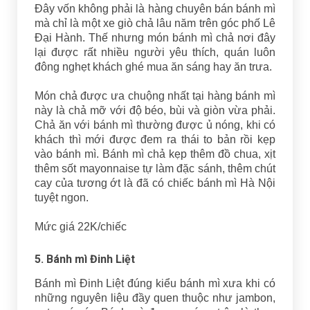
Đây vốn không phải là hàng chuyên bán bánh mì
mà chỉ là một xe giò chả lâu năm trên góc phố Lê
Đại Hành. Thế nhưng món bánh mì chả nơi đây
lại được rất nhiều người yêu thích, quán luôn
đông nghẹt khách ghé mua ăn sáng hay ăn trưa.
Món chả được ưa chuộng nhất tại hàng bánh mì
này là chả mỡ với độ béo, bùi và giòn vừa phải.
Chả ăn với bánh mì thường được ủ nóng, khi có
khách thì mới được đem ra thái to bản rồi kẹp
vào bánh mì. Bánh mì chả kẹp thêm đồ chua, xịt
thêm sốt mayonnaise tự làm đặc sánh, thêm chút
cay của tương ớt là đã có chiếc bánh mì Hà Nội
tuyệt ngon.
Mức giá 22K/chiếc
5. Bánh mì Đinh Liệt
Bánh mì Đinh Liệt đúng kiểu bánh mì xưa khi có
những nguyên liệu đầy quen thuộc như jambon,