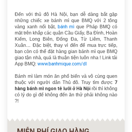
Đến với thủ đô Hà Nội, bạn dễ dàng bắt gặp
những chiếc xe bánh mì que BMQ với 2 tông
bánh mì
vàng xanh nổi bật,
que Pháp BMQ có
mặt trên khắp các quận Cầu Giấy, Ba Đình, Hoàn
Kiếm, Long Biên, Đống Đa, Từ Liêm, Thanh
Xuân… Đặc biệt, thay vì đến để mua trực tiếp,
bạn còn có thể đặt hàng gian bánh mì que BMQ
giao tận nhà, quá là thuận tiện luôn nha ! Link tải
www.banhmique.com/dl
App BMQ:
Bánh mì làm món ăn phổ biến và vô cùng quen
7
thuộc với người dân Thủ đô. Truy tìm được
hàng bánh mì ngon tê lưỡi ở Hà Nội
rồi thì không
có lý do gì để không đến ăn thử phải không nào
?!
MIỄN PHÍ GIAO HÀNG