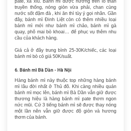
pate, xá xíu. Bánh mì được nướng trên lò than
truyền thống, nóng giòn vừa phải, chan cùng
nước sốt đậm đà , khi ăn thì tùy ý gọi nhân. Gần
đây, bánh mì Đinh Liệt còn có thêm nhiều loại
bánh mì mới như bánh mì chảo, bánh mì gà
quay, phô mai bò khoai… để phục vụ thêm nhu
cầu của khách hàng.
Giá cả ở đây trung bình 25-30K/chiếc, các loại
bánh mì bò có giá 50K/suất.
6. Bánh mì Bà Dần - Hà Nội
Hàng bánh mì này thuộc top những hàng bánh
mì lâu đời nhất ở Thủ đô. Khi càng nhiều quán
bánh mì mọc lên, bánh mì Bà Dần vẫn giữ được
thương hiệu là hàng bánh mì pate thơm ngon
nức mũi. Cứ 3 tiếng bánh mì sẽ được thay nóng
một lần nên vẫn giữ được độ giòn và hương
thơm của bánh.