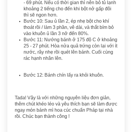
- 69 phút. Nếu có thời gian thì nên bỏ tủ lạnh
khoảng 2 tiếng cho đến khi bột nở gấp đôi
thì sẽ ngon hơn.
Bước 10: Sau ủ lần 2, ép nhẹ bột cho khí
thoát rồi / làm 3 phần, vê dài, và thắt bím bỏ
vào khuôn ủ lần 3 nở đến 80%.
Bước 11: Nướng bánh ở 175 độ C ở khoảng
25 - 27 phút. Hòa nửa quả trứng còn lại với ít
nước, rây nhẹ rồi quét lên bánh. Cuối cùng
rác hạnh nhân lên.
Bước 12: Bánh chín lấy ra khỏi khuôn.
Tada! Vậy là với những nguyên liệu đơn giản,
thêm chút khéo léo và yêu thích bạn sẽ làm được
ngay món bánh mì hoa cúc chuẩn Pháp tại nhà
rồi. Chúc bạn thành công !