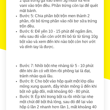
2 quả trứng gà vào thêm 3g muối và 4ml
vani vào trộn đều. Phần trứng còn lại để quét
mặt bánh.
Bước 5: Chia phần bột trộn men thành 2
phần, rồi bỏ từng phần vào nồi bơ sữa trứng
trộn đều.
Bước 6: Để yên 10 - 15 phút để ngấm ẩm,
nếu sau đó vẫn còn ướt thì bỏ từ từ từng 10g
bột vào và xem đến khi nào bột còn hơi ướt
và dính tay là được.
Bước 7: Nhồi bột nhẹ nhàng từ 5 - 10 phút
đến khi ấn có vết lõm rồi phồng lại là đạt,
tránh nhào quá lâu.
Bước 8: Cho bột vào hộp quét một lớp dầu
mỏng xung quanh, đậy khăn mỏng ủ đến khi
bột nở gấp đôi, mất khoảng 60 - 80 phút.
Bước 9: Ép khí trong bột ra rồi nhồi lại nhẹ
một chút để bột thả lỏng, sau đó để lại vào
hộp ủ lần 2 nhanh hơn lần 1, mất khoảng 40