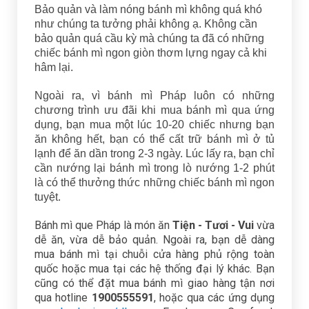
Bảo quản và làm nóng bánh mì không quá khó
như chúng ta tưởng phải không ạ. Không cần
bảo quản quá cầu kỳ mà chúng ta đã có những
chiếc bánh mì ngon giòn thơm lựng ngay cả khi
hâm lại.
Ngoài ra, vì bánh mì Pháp luôn có những
chương trình ưu đãi khi mua bánh mì qua ứng
dụng, bạn mua một lúc 10-20 chiếc nhưng bạn
ăn không hết, bạn có thể cất trữ bánh mì ở tủ
lạnh để ăn dần trong 2-3 ngày. Lúc lấy ra, bạn chỉ
cần nướng lại bánh mì trong lò nướng 1-2 phút
là có thể thưởng thức những chiếc bánh mì ngon
tuyệt.
Bánh mì que Pháp là món ăn
Tiện - Tươi - Vui
vừa
dễ ăn, vừa dễ bảo quản. Ngoài ra, bạn dễ dàng
mua bánh mì tại chuỗi cửa hàng phủ rộng toàn
quốc hoặc mua tại các hệ thống đại lý khác. Bạn
cũng có thể đặt mua bánh mì giao hàng tận nơi
qua hotline
1900555591
, hoặc qua các ứng dụng