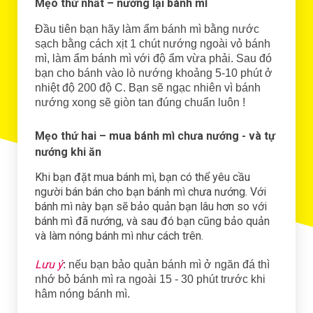
Mẹo thứ nhất – nướng lại bánh mì
Đầu tiên bạn hãy làm ẩm bánh mì bằng nước
sạch bằng cách xịt 1 chút nướng ngoài vỏ bánh
mì, làm ẩm bánh mì với độ ẩm vừa phải. Sau đó
bạn cho bánh vào lò nướng khoảng 5-10 phút ở
nhiệt độ 200 độ C. Bạn sẽ ngạc nhiên vì bánh
nướng xong sẽ giòn tan đúng chuẩn luôn !
Mẹo thứ hai – mua bánh mì chưa nướng - và tự
nướng khi ăn
Khi bạn đặt mua bánh mì, bạn có thể yêu cầu
người bán bán cho bạn bánh mì chưa nướng. Với
bánh mì này bạn sẽ bảo quản bạn lâu hơn so với
bánh mì đã nướng, và sau đó bạn cũng bảo quản
và làm nóng bánh mì như cách trên.
Lưu ý
: nếu bạn bảo quản bánh mì ở ngăn đá thì
nhớ bỏ bánh mì ra ngoài 15 - 30 phút trước khi
hâm nóng bánh mì.