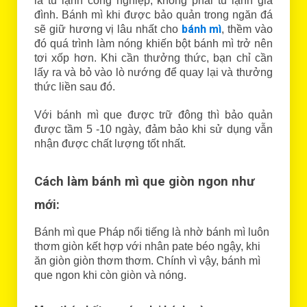
là tủ lạnh công nghiệp, không phải tủ lạnh gia
đình. Bánh mì khi được bảo quản trong ngăn đá
bánh mì
sẽ giữ hương vị lâu nhất cho
, thềm vào
đó quá trình làm nóng khiến bột bánh mì trở nên
tơi xốp hơn. Khi cần thưởng thức, bạn chỉ cần
lấy ra và bỏ vào lò nướng để quay lại và thưởng
thức liền sau đó.
Với bánh mì que được trữ đông thì bảo quản
được tầm 5 -10 ngày, đảm bảo khi sử dụng vẫn
nhận được chất lượng tốt nhất.
Cách làm bánh mì que giòn ngon như
mới:
Bánh mì que Pháp nổi tiếng là nhờ bánh mì luôn
thơm giòn kết hợp với nhân pate béo ngậy, khi
ăn giòn giòn thơm thơm. Chính vì vậy, bánh mì
que ngon khi còn giòn và nóng.