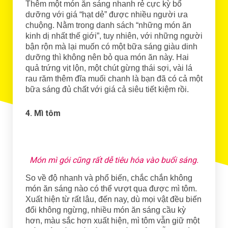
Thêm một món ăn sáng nhanh rẻ cực kỳ bổ
dưỡng với giá “hạt dẻ” được nhiều người ưa
chuộng. Nằm trong danh sách “những món ăn
kinh dị nhất thế giới”, tuy nhiên, với những người
bận rộn mà lại muốn có một bữa sáng giàu dinh
dưỡng thì không nên bỏ qua món ăn này. Hai
quả trứng vịt lộn, một chút gừng thái sợi, vài lá
rau răm thêm đĩa muối chanh là bạn đã có cả một
bữa sáng đủ chất với giá cả siêu tiết kiệm rồi.
4. Mì tôm
Món mì gói cũng rất dễ tiêu hóa vào buổi sáng.
So về độ nhanh và phổ biến, chắc chắn không
món ăn sáng nào có thể vượt qua được mì tôm.
Xuất hiện từ rất lâu, đến nay, dù mọi vật đều biến
đổi không ngừng, nhiều món ăn sáng cầu kỳ
hơn, màu sắc hơn xuất hiện, mì tôm vẫn giữ một