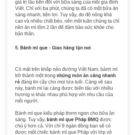
giá trị lâu bền đối với bữa sáng của mỗi gia đình
Việt. Chỉ với ba phút, chúng ta đã có một bữa ăn
sáng nhanh, tiện lợi. Tuy vậy, do độ nóng khá
cao và nhiều chất béo, nên một tuần chúng ta chỉ
nên ăn mì tôm 2 lần để đảm bảo sức khỏe cho
bản thân.
5. Bánh mì que - Giao hàng tận nơi
Có mặt trên khắp nẻo đường Việt Nam, bánh mì
những món ăn sáng nhanh
trở thành một trong
rẻ
đáng tin cậy cho mọi lứa tuổi. Càng về sau
này, bánh mì lại càng được biến tấu với nhiều
hương vị khác nhau phù hợp với nhu cầu của
mỗi người.
Bánh mì que kiểu pháp thơm ngon cho bữa ăn
bánh mì que Pháp BMQ
sáng. Tuy vậy,
được
chú ý hơn cả. Với chỉ 9 ngàn đồng bạn sẽ có
được một chiếc bánh mì que Pháp với lớp vỏ