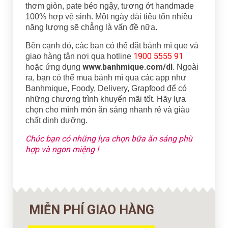
thơm giòn, pate béo ngậy, tương ớt handmade
100% hợp vệ sinh. Một ngày dài tiêu tốn nhiều
năng lượng sẽ chẳng là vấn đề nữa.
Bên cạnh đó, các bạn có thể đặt bánh mì que và
1900 5555 91
giao hàng tận nơi qua hotline
www.banhmique.com/dl
hoặc ứng dụng
. Ngoài
ra, bạn có thể mua bánh mì qua các app như
Banhmique, Foody, Delivery, Grapfood để có
những chương trình khuyến mãi tốt. Hãy lựa
chọn cho mình món ăn sáng nhanh rẻ và giàu
chất dinh dưỡng.
Chúc bạn có những lựa chọn bữa ăn sáng phù
hợp và ngon miệng !
MIỄN PHÍ GIAO HÀNG