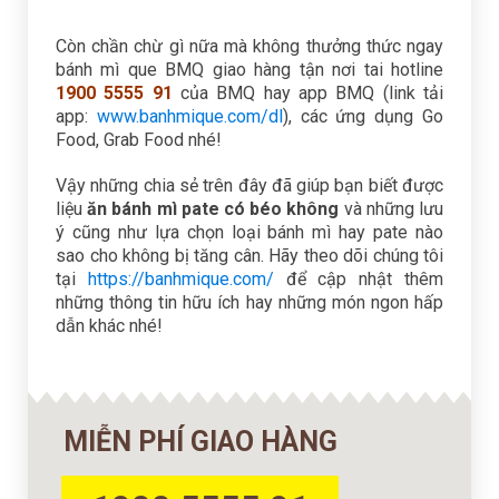
Còn chần chừ gì nữa mà không thưởng thức ngay
bánh mì que BMQ giao hàng tận nơi tai hotline
1900 5555 91
của BMQ hay app BMQ (link tải
app:
www.banhmique.com/dl
), các ứng dụng Go
Food, Grab Food nhé!
Vậy những chia sẻ trên đây đã giúp bạn biết được
liệu
ăn bánh mì pate có béo không
và những lưu
ý cũng như lựa chọn loại bánh mì hay pate nào
sao cho không bị tăng cân. Hãy theo dõi chúng tôi
tại
https://banhmique.com/
để cập nhật thêm
những thông tin hữu ích hay những món ngon hấp
dẫn khác nhé!
MIỄN PHÍ GIAO HÀNG