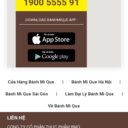
1900 5555 91
DOWNLOAD BANHMIQUE APP :
Cửa Hàng Bánh Mì Que
|
Bánh Mì Que Hà Nội
|
Bánh Mì Que Sài Gòn
|
Làm Đại Lý Bánh Mì Que
|
Về Bánh Mì Que
LIÊN HỆ
CÔNG TY CỔ PHẦN THỰC PHẨM BMQ