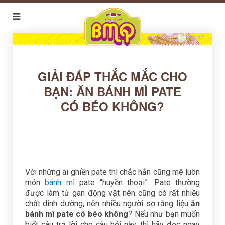
GIẢI ĐÁP THẮC MẮC CHO
BẠN: ĂN BÁNH MÌ PATE
CÓ BÉO KHÔNG?
Với những ai ghiền pate thì chắc hẳn cũng mê luôn
món
bánh mì
pate “huyền thoại”. Pate thường
được làm từ gan động vật nên cũng có rất nhiều
chất dinh dưỡng, nên nhiều người sợ rằng liệu
ăn
bánh mì pate có béo không
? Nếu như bạn muốn
biết câu trả lời cho câu hỏi này, thì hãy đọc ngay