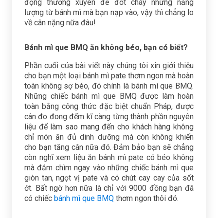
động thường xuyên để đốt cháy những năng
lượng từ bánh mì mà bạn nạp vào, vậy thì chẳng lo
về cân nặng nữa đâu!
Bánh mì que BMQ ăn không béo, bạn có biết?
Phần cuối của bài viết này chúng tôi xin giới thiệu
cho bạn một loại bánh mì pate thơm ngon mà hoàn
toàn không sợ béo, đó chính là bánh mì que BMQ.
Những chiếc bánh mì que BMQ được làm hoàn
toàn bằng công thức đặc biệt chuẩn Pháp, được
cân đo đong đếm kĩ càng từng thành phần nguyên
liệu để làm sao mang đến cho khách hàng không
chỉ món ăn đủ dinh dưỡng mà còn không khiến
cho bạn tăng cân nữa đó. Đảm bảo bạn sẽ chẳng
còn nghĩ xem liệu ăn bánh mì pate có béo không
mà đắm chìm ngay vào những chiếc bánh mì que
giòn tan, ngọt vị pate và có chút cay cay của sốt
ớt. Bất ngờ hơn nữa là chỉ với 9000 đồng bạn đã
có chiếc
bánh mì que BMQ
thơm ngon thôi đó.