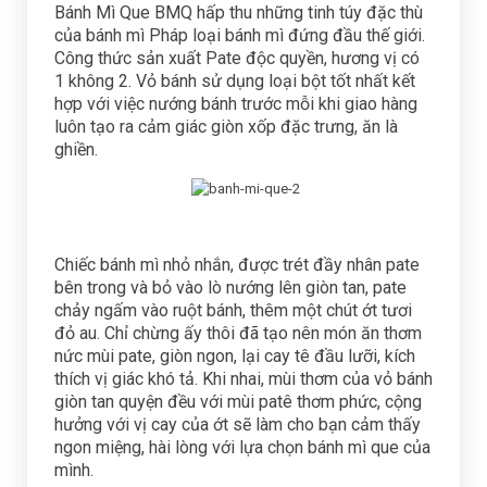
Bánh Mì Que BMQ hấp thu những tinh túy đặc thù
của bánh mì Pháp loại bánh mì đứng đầu thế giới.
Công thức sản xuất Pate độc quyền, hương vị có
1 không 2. Vỏ bánh sử dụng loại bột tốt nhất kết
hợp với việc nướng bánh trước mỗi khi giao hàng
luôn tạo ra cảm giác giòn xốp đặc trưng, ăn là
ghiền.
Chiếc bánh mì nhỏ nhắn, được trét đầy nhân pate
bên trong và bỏ vào lò nướng lên giòn tan, pate
chảy ngấm vào ruột bánh, thêm một chút ớt tươi
đỏ au. Chỉ chừng ấy thôi đã tạo nên món ăn thơm
nức mùi pate, giòn ngon, lại cay tê đầu lưỡi, kích
thích vị giác khó tả. Khi nhai, mùi thơm của vỏ bánh
giòn tan quyện đều với mùi patê thơm phức, cộng
hưởng với vị cay của ớt sẽ làm cho bạn cảm thấy
ngon miệng, hài lòng với lựa chọn bánh mì que của
mình.