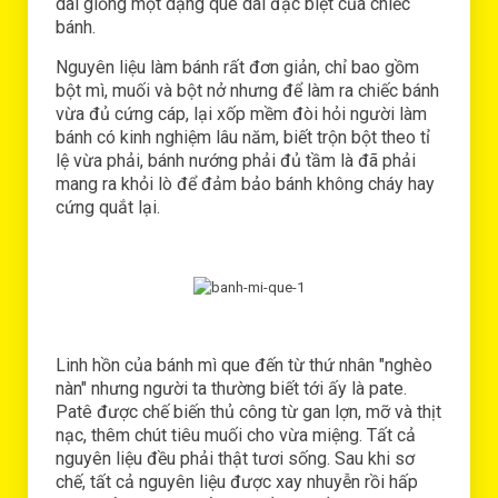
dài giống một dạng que dài đặc biệt của chiếc
bánh.
Nguyên liệu làm bánh rất đơn giản, chỉ bao gồm
bột mì, muối và bột nở nhưng để làm ra chiếc bánh
vừa đủ cứng cáp, lại xốp mềm đòi hỏi người làm
bánh có kinh nghiệm lâu năm, biết trộn bột theo tỉ
lệ vừa phải, bánh nướng phải đủ tầm là đã phải
mang ra khỏi lò để đảm bảo bánh không cháy hay
cứng quắt lại.
Linh hồn của bánh mì que đến từ thứ nhân "nghèo
nàn" nhưng người ta thường biết tới ấy là pate.
Patê được chế biến thủ công từ gan lợn, mỡ và thịt
nạc, thêm chút tiêu muối cho vừa miệng. Tất cả
nguyên liệu đều phải thật tươi sống. Sau khi sơ
chế, tất cả nguyên liệu được xay nhuyễn rồi hấp